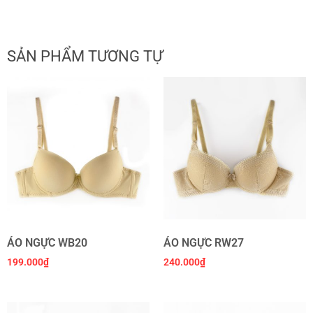
SẢN PHẨM TƯƠNG TỰ
ÁO NGỰC WB20
ÁO NGỰC RW27
199.000
₫
240.000
₫