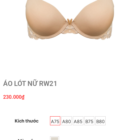
ÁO LÓT NỮ RW21
230.000
₫
Kích thước
A75
A80
A85
B75
B80