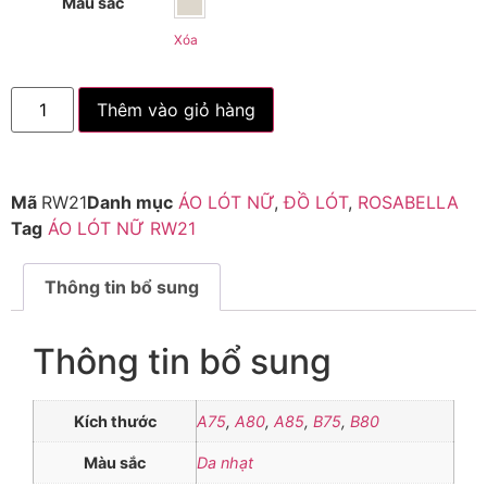
Màu sắc
Xóa
Thêm vào giỏ hàng
Mã
RW21
Danh mục
ÁO LÓT NỮ
,
ĐỒ LÓT
,
ROSABELLA
Tag
ÁO LÓT NỮ RW21
Thông tin bổ sung
Thông tin bổ sung
Kích thước
A75
,
A80
,
A85
,
B75
,
B80
Màu sắc
Da nhạt