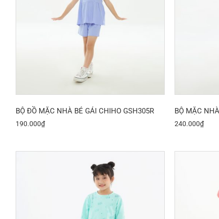
BỘ ĐỒ MẶC NHÀ BÉ GÁI CHIHO GSH305R
BỘ MẶC NHÀ
190.000
₫
240.000
₫