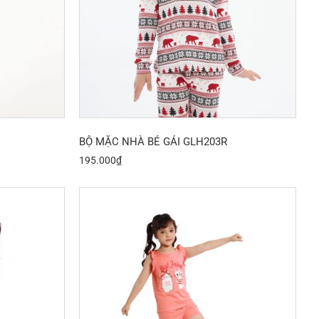
BỘ MẶC NHÀ BÉ GÁI GLH203R
195.000
₫