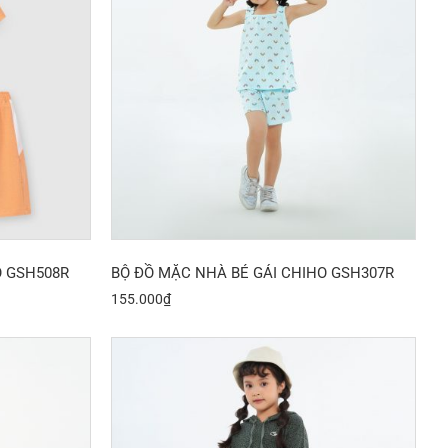
O GSH508R
BỘ ĐỒ MẶC NHÀ BÉ GÁI CHIHO GSH307R
155.000
₫