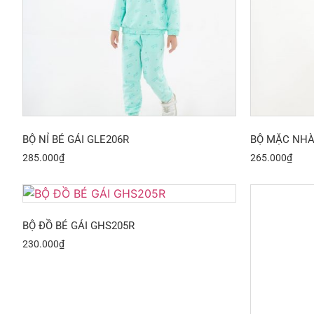
BỘ NỈ BÉ GÁI GLE206R
BỘ MẶC NHÀ
285.000
₫
265.000
₫
BỘ ĐỒ BÉ GÁI GHS205R
230.000
₫