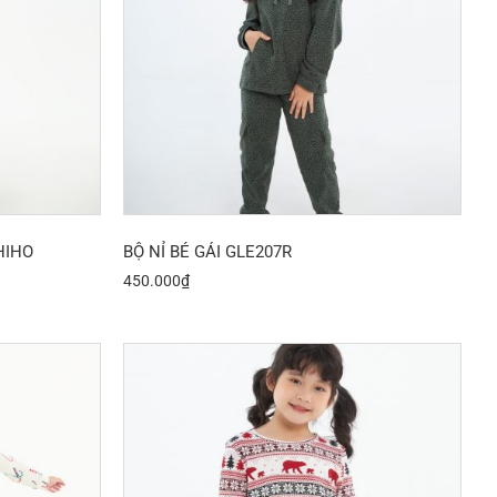
HIHO
BỘ NỈ BÉ GÁI GLE207R
450.000
₫