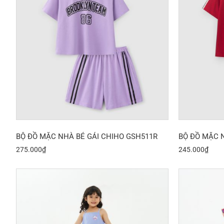
BỘ ĐỒ MẶC NHÀ BÉ GÁI CHIHO GSH511R
BỘ ĐỒ MẶC 
275.000
₫
245.000
₫