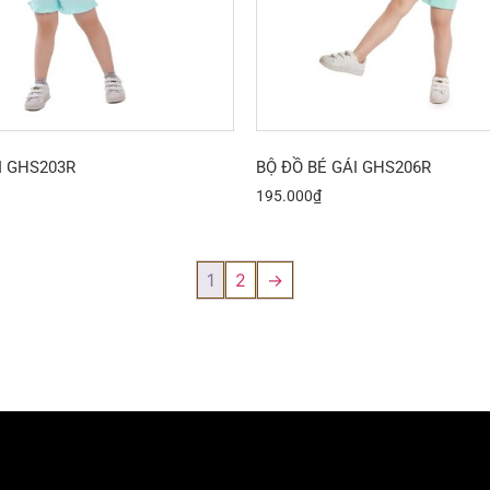
I GHS203R
BỘ ĐỒ BÉ GÁI GHS206R
195.000
₫
1
2
→