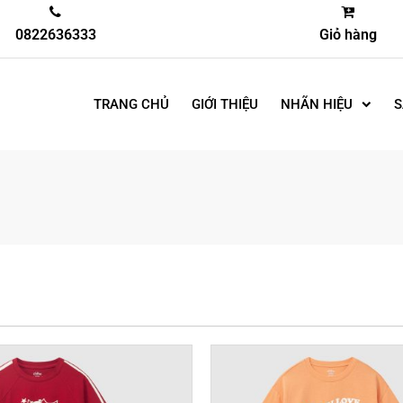
0822636333
Giỏ hàng
TRANG CHỦ
GIỚI THIỆU
NHÃN HIỆU
S