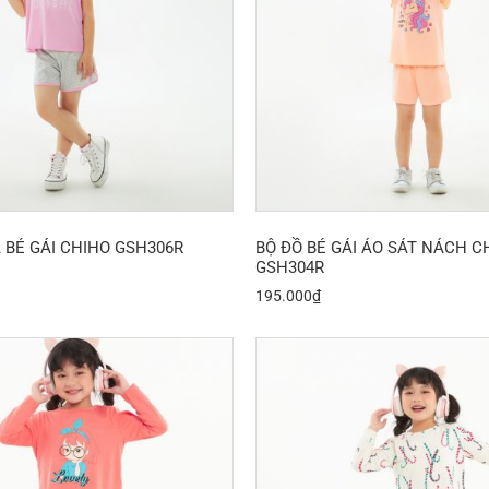
 BÉ GÁI CHIHO GSH306R
BỘ ĐỒ BÉ GÁI ÁO SÁT NÁCH C
GSH304R
195.000
₫