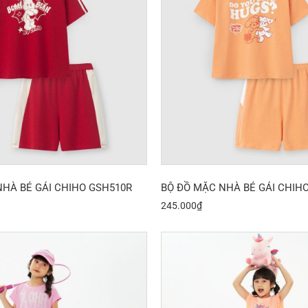
NHÀ BÉ GÁI CHIHO GSH510R
BỘ ĐỒ MẶC NHÀ BÉ GÁI CHIH
245.000
₫