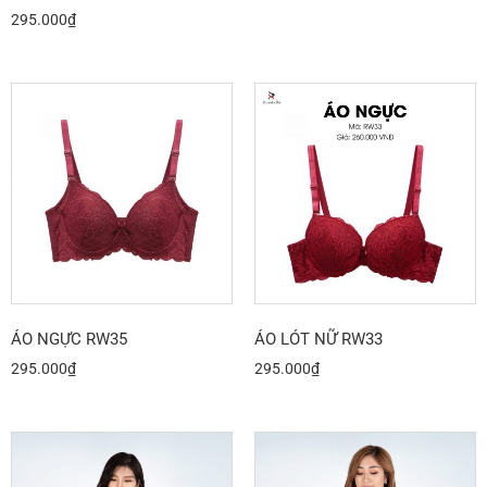
295.000
₫
ÁO NGỰC RW35
ÁO LÓT NỮ RW33
295.000
₫
295.000
₫