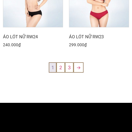
ÁO LÓT NỮ RW24
ÁO LÓT NỮ RW23
240.000
₫
299.000
₫
1
2
3
→