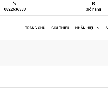
0822636333
Giỏ hàng
TRANG CHỦ
GIỚI THIỆU
NHÃN HIỆU
S