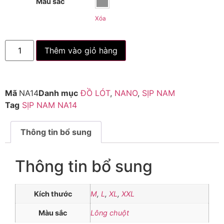
Màu sắc
Xóa
Thêm vào giỏ hàng
Mã
NA14
Danh mục
ĐỒ LÓT
,
NANO
,
SỊP NAM
Tag
SỊP NAM NA14
Thông tin bổ sung
Thông tin bổ sung
Kích thước
M
,
L
,
XL
,
XXL
Màu sắc
Lông chuột