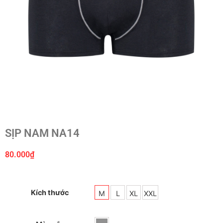
SỊP NAM NA14
80.000
₫
Kích thước
M
L
XL
XXL