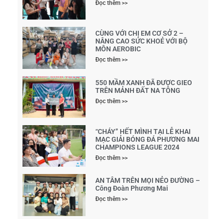
Đọc thêm >>
CÙNG VỚI CHỊ EM CƠ SỞ 2 –
NÂNG CAO SỨC KHOẺ VỚI BỘ
MÔN AEROBIC
Đọc thêm >>
550 MẦM XANH ĐÃ ĐƯỢC GIEO
TRÊN MẢNH ĐẤT NA TÔNG
Đọc thêm >>
“CHÁY” HẾT MÌNH TẠI LỄ KHAI
MẠC GIẢI BÓNG ĐÁ PHƯƠNG MAI
CHAMPIONS LEAGUE 2024
Đọc thêm >>
AN TÂM TRÊN MỌI NẺO ĐƯỜNG –
Công Đoàn Phương Mai
Đọc thêm >>