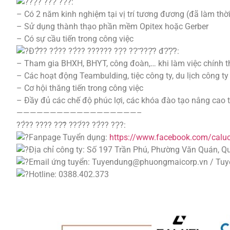
??̣? ???̉ ??̂̀?:
– Có 2 năm kinh nghiệm tại vị trí tương đương (đã làm thời 
– Sử dụng thành thạo phần mềm Opitex hoặc Gerber
– Có sự cầu tiến trong công việc
Đ?̂̀?? ??̀?? ??̀?? ?????? ??̣? ??̃ ???̣̂? đ?̛?̛̣?:
– Tham gia BHXH, BHYT, công đoàn,… khi làm việc chính 
– Các hoạt động Teambulding, tiệc công ty, du lịch công 
– Cơ hội thăng tiến trong công việc
– Đầy đủ các chế độ phúc lợi, các khóa đào tạo nâng cao t
——————————————————–
??̀?? ???? ??̃? ???́?? ??̀?? ??̣?:
Fanpage Tuyển dụng:
https://www.facebook.com/calu
Địa chỉ công ty: Số 197 Trần Phú, Phường Văn Quán, 
Email ứng tuyển: Tuyendung@phuongmaicorp.vn / T
Hotline: 0388.402.373