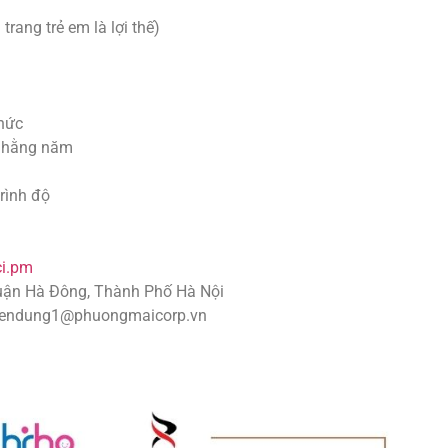
trang trẻ em là lợi thế)
thức
ty hằng năm
rình độ
ci.pm
Quận Hà Đông, Thành Phố Hà Nội
uyendung1@phuongmaicorp.vn