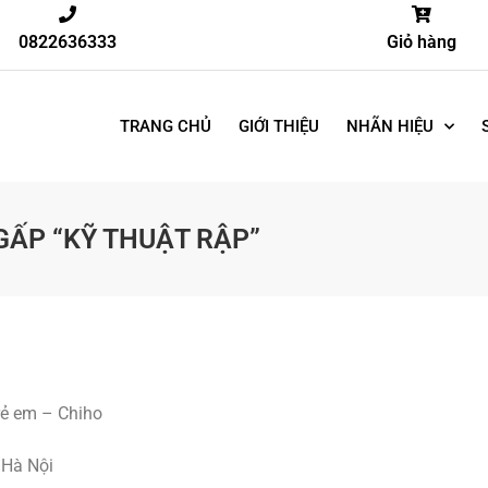
0822636333
Giỏ hàng
TRANG CHỦ
GIỚI THIỆU
NHÃN HIỆU
GẤP “KỸ THUẬT RẬP”
Trẻ em – Chiho
 Hà Nội