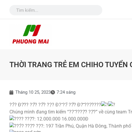
THỜI TRANG TRẺ EM CHIHO TUYỂN 
Tháng 10 25, 2023
7:24 sáng
??̀? Đ?̂?? ??̆́? ??̛́? ??̣? Đ?̃ ??́ ??̂́? Đ?̂̃ ???̛????​
Chúng mình đang tìm kiếm “??̃ ????̣̂? ??̣̂?” về cùng team 
??? ???̣̂?: 12.000.000 16.000.000Đ
??̀? ???̣̂? ??̣?: 197 Trần Phú, Quận Hà Đông, Thành phố