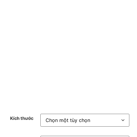
TẤT TRẺ EM TPC14
15.000
₫
Kích thước