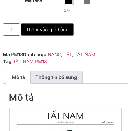
Màu sắc
Xóa
Thêm vào giỏ hàng
Mã
PM18
Danh mục
NANO
,
TẤT
,
TẤT NAM
Tag
TẤT NAM PM18
Mô tả
Thông tin bổ sung
Mô tả