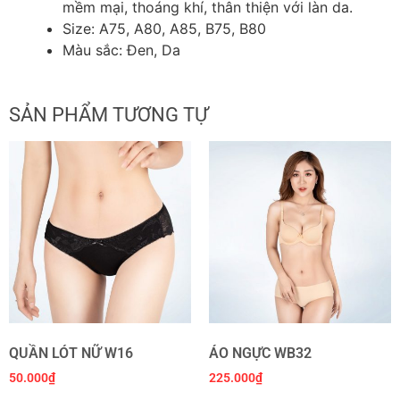
mềm mại, thoáng khí, thân thiện với làn da.
Size: A75, A80, A85, B75, B80
Màu sắc: Đen, Da
SẢN PHẨM TƯƠNG TỰ
QUẦN LÓT NỮ W16
ÁO NGỰC WB32
50.000
₫
225.000
₫