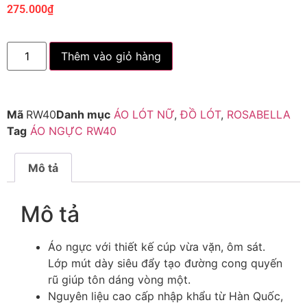
275.000
₫
Thêm vào giỏ hàng
Mã
RW40
Danh mục
ÁO LÓT NỮ
,
ĐỒ LÓT
,
ROSABELLA
Tag
ÁO NGỰC RW40
Mô tả
Mô tả
Áo ngực với thiết kế cúp vừa vặn, ôm sát.
Lớp mút dày siêu đẩy tạo đường cong quyến
rũ giúp tôn dáng vòng một.
Nguyên liệu cao cấp nhập khẩu từ Hàn Quốc,