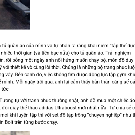
 tủ quần áo của mình và tự nhận ra rằng khái niệm “tập thể dục
 nhiều thời gian (và tiền bạc nữa) cho tủ quần áo. Trải nghiệm
n, rồi bỗng một ngày anh nổi hứng muốn chạy bộ, món đồ duy
 với thiết kế vô cùng lỗi thời. Chúng là những bộ trang phục lu
g vậy. Bên cạnh đó, việc không tìm được động lực tập gym khi
mình. Mỗi ngày trôi qua, anh lại cảm thấy bản thân càng uể oả
 tức.
 Tương tự với tranh phục thường nhật, anh đã mua một chiếc áo
 đôi giày thể thao adidas Ultraboost mới nhất nữa. Từ chia sẻ 
ỏi khi luyện tập thì với set đồ tập trông “chuyên nghiệp” như t
 Bolt trên từng bước chạy.