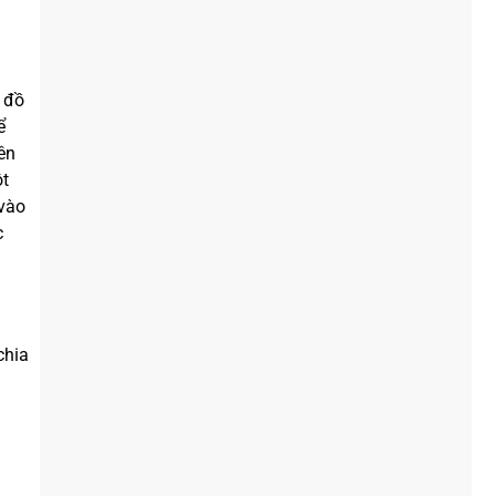
 đồ
ể
ên
ột
 vào
c
n
chia