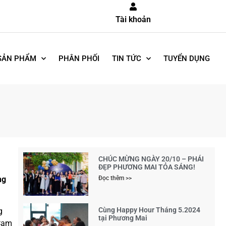
Tài khoản
SẢN PHẨM
PHÂN PHỐI
TIN TỨC
TUYỂN DỤNG
CHÚC MỪNG NGÀY 20/10 – PHÁI
ĐẸP PHƯƠNG MAI TỎA SÁNG!
ng
Đọc thêm >>
Cùng Happy Hour Tháng 5.2024
g
tại Phương Mai
 Cam