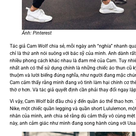
Ảnh: Pinterest
Tác giả Cam Wolf chia sẻ, mỗi ngày anh “nghía” nhanh qua
chỉ là thứ anh nói suông với bác sỹ của mình. Anh dành rất
nhiều phong cách khác nhau là đam mê của Cam. Tuy nhiê
nhất anh có thể sử dụng chính là những chiếc áo thun cũ kỹ
thuộm và lười biếng đúng nghĩa, như người đang mặc chún
Cam cảm thấy rằng mình đang vô tình làm hại chính cơ thể 
thờ ơ hơn. Và tác giả quyết định cần phải thay đổi ngay lập
Vì vậy, Cam Wolf bắt đầu chú ý đến quần áo thể thao hơn.
Nike, một chiếc quần legging và quần short Lululemon, một
nhân của mình, anh chia sẻ rằng dù cảm thấy vô cùng mệt m
này, anh cảm giác như mình đang song hành cùng với Usain