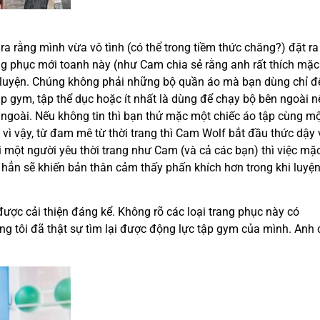
 rằng mình vừa vô tình (có thể trong tiềm thức chăng?) đặt ra
ng phục mới toanh này (như Cam chia sẻ rằng anh rất thích mặc
p luyện. Chúng không phải những bộ quần áo mà bạn dùng chỉ đ
p gym, tập thể dục hoặc ít nhất là dùng để chạy bộ bên ngoài n
 ngoài. Nếu không tin thì bạn thử mặc một chiếc áo tập cùng m
h vì vậy, từ đam mê từ thời trang thì Cam Wolf bắt đầu thức dậy
 một người yêu thời trang như Cam (và cả các bạn) thì việc mặ
 hẳn sẽ khiến bản thân cảm thấy phấn khích hơn trong khi luyệ
ợc cải thiện đáng kể. Không rõ các loại trang phục này có
g tôi đã thật sự tìm lại được động lực tập gym của mình. Anh 