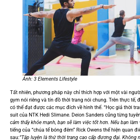
Ảnh: 3 Elements Lifestyle
Tất nhiên, phương pháp này chỉ thích hợp với một vài ngư
gym nói riêng và tín đồ thời trang nói chung. Trên thực tế,
có thể đạt được các mục đích về hình thể. “Học giả thời tr
suit của NTK Hedi Slimane. Deion Sanders cũng từng tuyê
cảm thấy khỏe mạnh, bạn sẽ làm việc tốt hơn. Nếu bạn làm v
tiếng của “chúa tể bóng đêm” Rick Owens thể hiện quan đi
sau:
“Tập luyện là thứ thời trang cao cấp đương đại. Không 