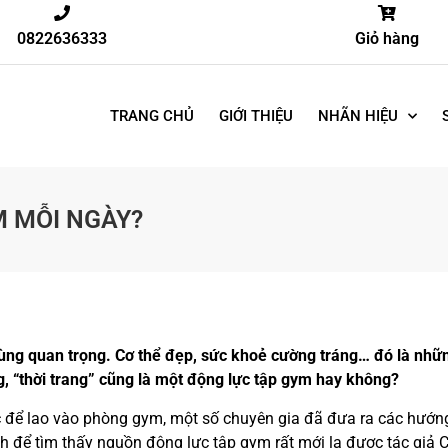
0822636333
Giỏ hàng
TRANG CHỦ
GIỚI THIỆU
NHÃN HIỆU
M MỖI NGÀY?
ô cùng quan trọng. Cơ thể đẹp, sức khoẻ cường tráng… đó là nhữ
g, “thời trang” cũng là một động lực tập gym hay không?
ực để lao vào phòng gym, một số chuyên gia đã đưa ra các hướn
ch để tìm thấy nguồn động lực tập gym rất mới lạ được tác giả