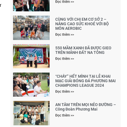
Đọc thêm >>
ư
CÙNG VỚI CHỊ EM CƠ SỞ 2 –
NÂNG CAO SỨC KHOẺ VỚI BỘ
MÔN AEROBIC
Đọc thêm >>
550 MẦM XANH ĐÃ ĐƯỢC GIEO
TRÊN MẢNH ĐẤT NA TÔNG
Đọc thêm >>
“CHÁY” HẾT MÌNH TẠI LỄ KHAI
MẠC GIẢI BÓNG ĐÁ PHƯƠNG MAI
CHAMPIONS LEAGUE 2024
Đọc thêm >>
AN TÂM TRÊN MỌI NẺO ĐƯỜNG –
Công Đoàn Phương Mai
Đọc thêm >>