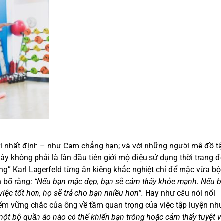
ời nhất định – như Cam chẳng hạn; và với những người mê đồ t
 đây không phải là lần đầu tiên giới mộ điệu sử dụng thời trang đ
ang” Karl Lagerfeld từng ăn kiêng khắc nghiệt chỉ để mặc vừa bộ
n bố rằng:
“Nếu bạn mặc đẹp, bạn sẽ cảm thấy khỏe mạnh. Nếu 
iệc tốt hơn, họ sẽ trả cho bạn nhiều hơn”.
Hay như câu nói nổi
ểm vững chắc của ông về tầm quan trọng của việc tập luyện nh
một bộ quần áo nào có thể khiến bạn trông hoặc cảm thấy tuyệt v