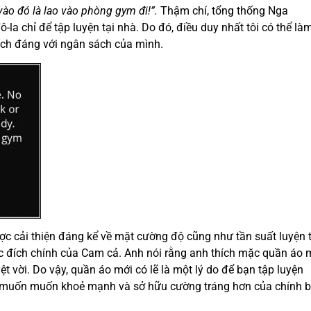
vào đó là lao vào phòng gym đi!”.
Thậm chí, tổng thống Nga
ô-la chỉ để tập luyện tại nhà. Do đó, điều duy nhất tôi có thể là
hích đáng với ngân sách của mình.
ợc cải thiện đáng kể về mặt cường độ cũng như tần suất luyện 
c đích chính của Cam cả. Anh nói rằng anh thích mặc quần áo 
 vời. Do vậy, quần áo mới có lẽ là một lý do để bạn tập luyện
ng muốn muốn khoẻ mạnh và sở hữu cường tráng hơn của chính 