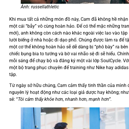
Ảnh: russellathletic
Khi mua tất cả những món đồ này, Cam đã không hề nhận ra
một cái “bẫy” vô cùng hoàn hảo. Để có thể mặc những tra
mới), anh không còn cách nào khác ngoài việc lao vào tậ
lười biếng ở nhà hoặc đi dạo phố. Chúng được làm ra để tậ
một cơ thể không hoàn hảo sẽ dễ dàng bị “phô bày” ra bên
chiếc bụng bia to tướng và bờ vai nhão sệ đi sẽ hiểu. Chín
mỗi sáng để chạy bộ và đăng ký một vài lớp SoulCycle. Với
một bộ trang phục chuyên để training như Nike hay adidas
tập.
Từ ngày sở hữu chúng, Cam cảm thấy tinh thần của mình đư
nguyên lý hoạt động như các loại giả dược hay không; nhưn
sẻ: “
Tôi cảm thấy khỏe hơn, nhanh hơn, mạnh hơn”.