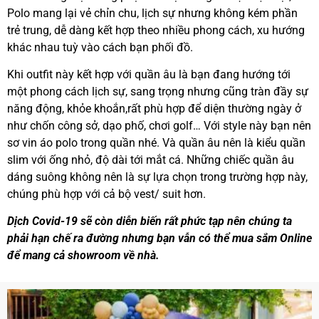
Polo mang lại vẻ chỉn chu, lịch sự nhưng không kém phần
trẻ trung, dễ dàng kết hợp theo nhiều phong cách, xu hướng
khác nhau tuỳ vào cách bạn phối đồ.
Khi outfit này kết hợp với quần âu là bạn đang hướng tới
một phong cách lịch sự, sang trọng nhưng cũng tràn đầy sự
năng động, khỏe khoắn,rất phù hợp để diện thường ngày ở
như chốn công sở, dạo phố, chơi golf… Với style này bạn nên
sơ vin áo polo trong quần nhé. Và quần âu nên là kiểu quần
slim với ống nhỏ, độ dài tới mắt cá. Những chiếc quần âu
dáng suông không nên là sự lựa chọn trong trường hợp này,
chúng phù hợp với cả bộ vest/ suit hơn.
Dịch Covid-19 sẽ còn diễn biến rất phức tạp nên chúng ta
phải hạn chế ra đường nhưng bạn vẫn có thể mua sắm Online
để mang cả showroom về nhà.