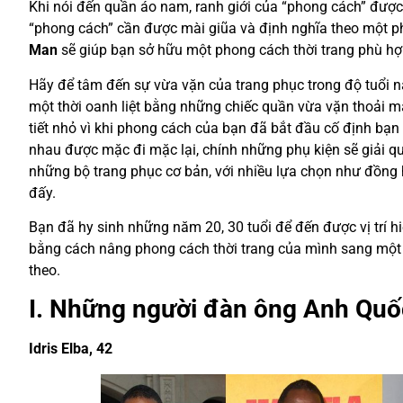
Khi nói đến quần áo nam, ranh giới của “phong cách” được 
“phong cách” cần được mài giũa và định nghĩa theo một ph
Man
sẽ giúp bạn sở hữu một phong cách thời trang phù hợ
Hãy để tâm đến sự vừa vặn của trang phục trong độ tuổi nà
một thời oanh liệt bằng những chiếc quần vừa vặn thoải má
tiết nhỏ vì khi phong cách của bạn đã bắt đầu cố định bạ
nhau được mặc đi mặc lại, chính những phụ kiện sẽ giải q
những bộ trang phục cơ bản, với nhiều lựa chọn như đồng h
đấy.
Bạn đã hy sinh những năm 20, 30 tuổi để đến được vị trí 
bằng cách nâng phong cách thời trang của mình sang một 
theo.
I. Những người đàn ông Anh Quố
Idris Elba, 42