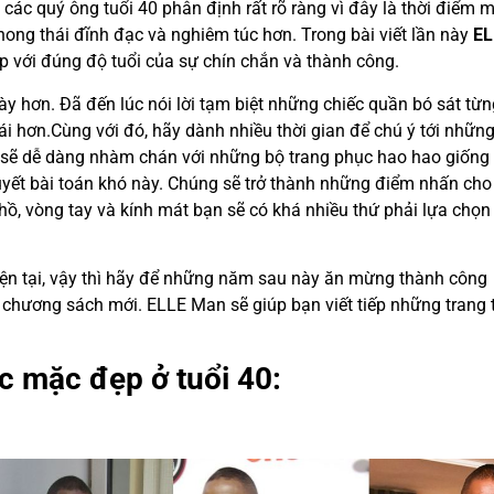
các quý ông tuổi 40 phân định rất rõ ràng vì đây là thời điểm 
ong thái đĩnh đạc và nghiêm túc hơn. Trong bài viết lần này
EL
p với đúng độ tuổi của sự chín chắn và thành công.
y hơn. Đã đến lúc nói lời tạm biệt những chiếc quần bó sát từn
i hơn.Cùng với đó, hãy dành nhiều thời gian để chú ý tới những
n sẽ dễ dàng nhàm chán với những bộ trang phục hao hao giống
uyết bài toán khó này. Chúng sẽ trở thành những điểm nhấn cho
ồ, vòng tay và kính mát bạn sẽ có khá nhiều thứ phải lựa chọn
hiện tại, vậy thì hãy để những năm sau này ăn mừng thành công
chương sách mới. ELLE Man sẽ giúp bạn viết tiếp những trang 
c mặc đẹp ở tuổi 40: