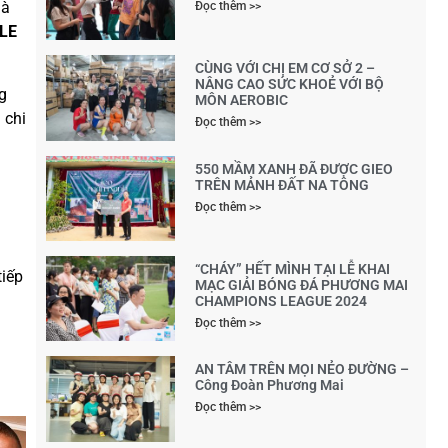
mà
Đọc thêm >>
LE
CÙNG VỚI CHỊ EM CƠ SỞ 2 –
NÂNG CAO SỨC KHOẺ VỚI BỘ
g
MÔN AEROBIC
 chi
Đọc thêm >>
550 MẦM XANH ĐÃ ĐƯỢC GIEO
TRÊN MẢNH ĐẤT NA TÔNG
Đọc thêm >>
“CHÁY” HẾT MÌNH TẠI LỄ KHAI
tiếp
MẠC GIẢI BÓNG ĐÁ PHƯƠNG MAI
CHAMPIONS LEAGUE 2024
Đọc thêm >>
AN TÂM TRÊN MỌI NẺO ĐƯỜNG –
Công Đoàn Phương Mai
Đọc thêm >>