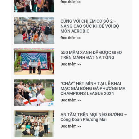
Đọc thêm >>
CÙNG VỚI CHỊ EM CƠ SỞ 2 –
NÂNG CAO SỨC KHOẺ VỚI BỘ
MÔN AEROBIC
Đọc thêm >>
550 MẦM XANH ĐÃ ĐƯỢC GIEO
TRÊN MẢNH ĐẤT NA TÔNG
Đọc thêm >>
“CHÁY” HẾT MÌNH TẠI LỄ KHAI
MẠC GIẢI BÓNG ĐÁ PHƯƠNG MAI
CHAMPIONS LEAGUE 2024
Đọc thêm >>
AN TÂM TRÊN MỌI NẺO ĐƯỜNG –
Công Đoàn Phương Mai
Đọc thêm >>