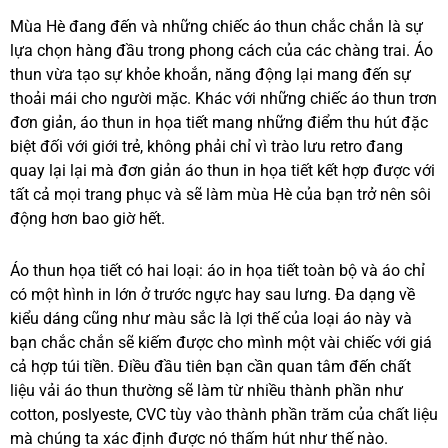
Mùa Hè đang đến và những chiếc áo thun chắc chắn là sự
lựa chọn hàng đầu trong phong cách của các chàng trai. Áo
thun vừa tạo sự khỏe khoắn, năng động lại mang đến sự
thoải mái cho người mặc. Khác với những chiếc áo thun trơn
đơn giản, áo thun in họa tiết mang những điểm thu hút đặc
biệt đối với giới trẻ, không phải chỉ vì trào lưu retro đang
quay lại lại mà đơn giản áo thun in họa tiết kết hợp được với
tất cả mọi trang phục và sẽ làm mùa Hè của bạn trở nên sôi
động hơn bao giờ hết.
Áo thun họa tiết có hai loại: áo in họa tiết toàn bộ và áo chỉ
có một hình in lớn ở trước ngực hay sau lưng. Đa dạng về
kiểu dáng cũng như màu sắc là lợi thế của loại áo này và
bạn chắc chắn sẽ kiếm được cho mình một vài chiếc với giá
cả hợp túi tiền. Điều đầu tiên bạn cần quan tâm đến chất
liệu vải áo thun thường sẽ làm từ nhiều thành phần như
cotton, poslyeste, CVC tùy vào thành phần trăm của chất liệu
mà chúng ta xác định được nó thấm hút như thế nào.