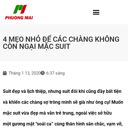
4 MẸO NHỎ ĐỂ CÁC CHÀNG KHÔNG
CÒN NGẠI MẶC SUIT
Tháng 1 13, 2020
6:37 sáng
Suit đẹp và lịch thiệp, nhưng suit đôi khi cũng đầy bất tiện
và khiến các chàng sợ trông mình sẽ già như ông cụ! Muốn
mặc suit vừa đẹp mà vẫn trẻ trung, ngoài việc sở hữu
một gương mặt “soái ca” cùng thân hình săn chắc, vạm vỡ,