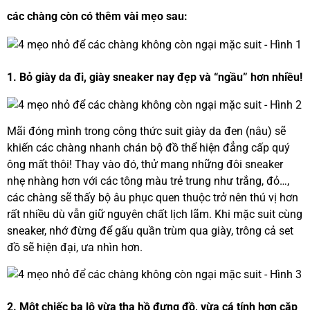
các chàng còn có thêm vài mẹo sau:
1. Bỏ giày da đi, giày sneaker nay đẹp và “ngầu” hơn nhiều!
Mãi đóng mình trong công thức suit giày da đen (nâu) sẽ
khiến các chàng nhanh chán bộ đồ thể hiện đẳng cấp quý
ông mất thôi! Thay vào đó, thử mang những đôi sneaker
nhẹ nhàng hơn với các tông màu trẻ trung như trắng, đỏ…,
các chàng sẽ thấy bộ âu phục quen thuộc trở nên thú vị hơn
rất nhiều dù vẫn giữ nguyên chất lịch lãm. Khi mặc suit cùng
sneaker, nhớ đừng để gấu quần trùm qua giày, trông cả set
đồ sẽ hiện đại, ưa nhìn hơn.
2. Một chiếc ba lô vừa tha hồ đựng đồ, vừa cá tính hơn cặp