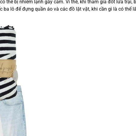
 thể bị nhiễm lạnh gây cảm. Vì thế, khi tham gia đốt lửa trại, 
ba lô để đựng quần áo và các đồ lặt vặt, khi cần gì là có thể l