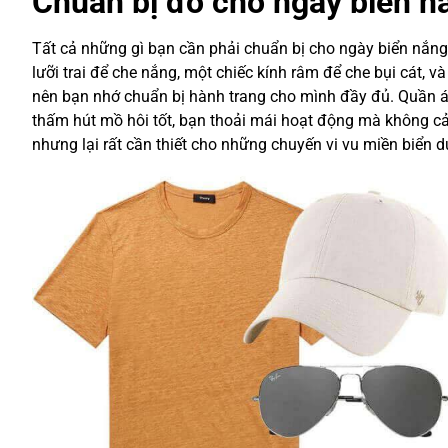
Chuẩn bị đồ cho ngày biển n
Tất cả những gì bạn cần phải chuẩn bị cho ngày biển nắng 
lưỡi trai để che nắng, một chiếc kính râm để che bụi cát, v
nên bạn nhớ chuẩn bị hành trang cho mình đầy đủ. Quần á
thấm hút mồ hôi tốt, bạn thoải mái hoạt động mà không cả
nhưng lại rất cần thiết cho những chuyến vi vu miền biển d