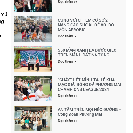
Đọc thêm >>
c mũ
CÙNG VỚI CHỊ EM CƠ SỞ 2 –
ng
NÂNG CAO SỨC KHOẺ VỚI BỘ
MÔN AEROBIC
ến
Đọc thêm >>
550 MẦM XANH ĐÃ ĐƯỢC GIEO
TRÊN MẢNH ĐẤT NA TÔNG
Đọc thêm >>
“CHÁY” HẾT MÌNH TẠI LỄ KHAI
MẠC GIẢI BÓNG ĐÁ PHƯƠNG MAI
CHAMPIONS LEAGUE 2024
Đọc thêm >>
AN TÂM TRÊN MỌI NẺO ĐƯỜNG –
Công Đoàn Phương Mai
Đọc thêm >>