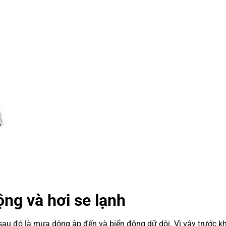
ng và hơi se lạnh
sau đó là mưa dông ập đến và biển động dữ dội. Vì vậy trước kh