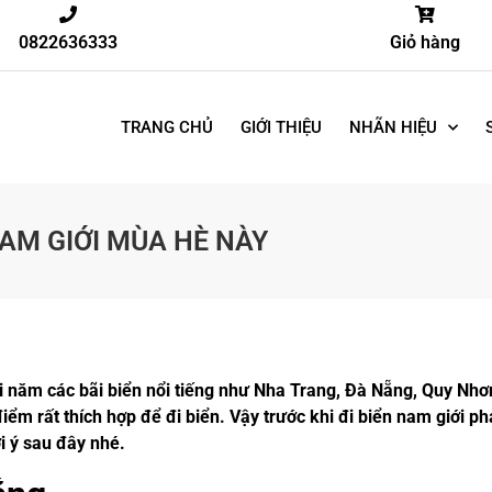
0822636333
Giỏ hàng
TRANG CHỦ
GIỚI THIỆU
NHÃN HIỆU
NAM GIỚI MÙA HÈ NÀY
ỗi năm các bãi biển nổi tiếng như Nha Trang, Đà Nẵng, Quy Nh
điểm rất thích hợp để đi biển. Vậy trước khi đi biển nam giới ph
i ý sau đây nhé.