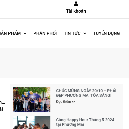
Tài khoản
SẢN PHẨM
PHÂN PHỐI
TIN TỨC
TUYỂN DỤNG
CHÚC MỪNG NGÀY 20/10 – PHÁI
ĐẸP PHƯƠNG MAI TỎA SÁNG!
ơn…
Đọc thêm >>
ải
Cùng Happy Hour Tháng 5.2024
tại Phương Mai