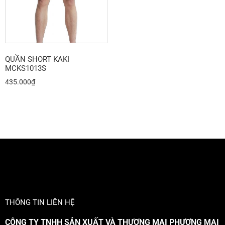
QUẦN SHORT KAKI
MCKS1013S
435.000
₫
THÔNG TIN LIÊN HỆ
CÔNG TY TNHH SẢN XUẤT VÀ THƯƠNG MẠI PHƯƠNG MAI