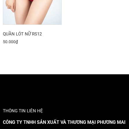
QUẦN LÓT NỮ RS12
50.000
₫
THÔNG TIN LIÊN HỆ
CÔNG TY TNHH SẢN XUẤT VÀ THƯƠNG MẠI PHƯƠNG MAI