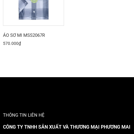
ÁO SƠ MI MSS2067R
570.000
₫
THÔNG TIN LIÊN HỆ
CÔNG TY TNHH SẢN XUẤT VÀ THƯƠNG MẠI PHƯƠNG MAI