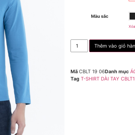
Màu sắc
Xó
Thêm vào giỏ hà
Mã
CBLT 19 06
Danh mục
Á
Tag
T-SHIRT DÀI TAY CBLT1