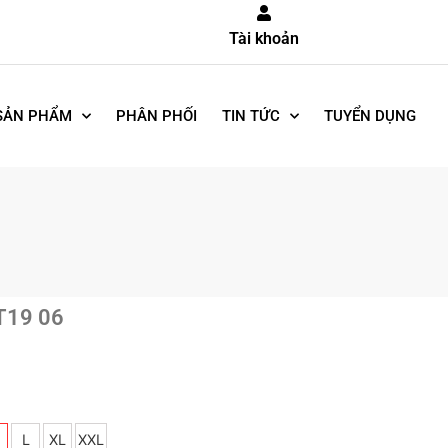
Tài khoản
SẢN PHẨM
PHÂN PHỐI
TIN TỨC
TUYỂN DỤNG
T19 06
L
XL
XXL