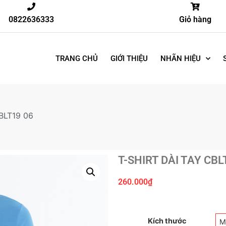
0822636333
Giỏ hàng
TRANG CHỦ
GIỚI THIỆU
NHÃN HIỆU
BLT19 06
T-SHIRT DÀI TAY CBL
260.000
₫
Kích thước
M