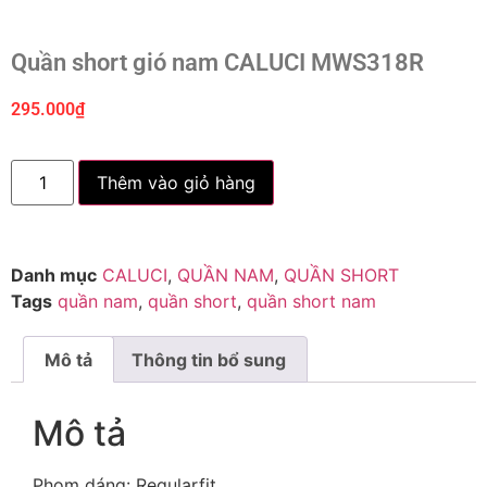
Quần short gió nam CALUCI MWS318R
295.000
₫
Thêm vào giỏ hàng
Danh mục
CALUCI
,
QUẦN NAM
,
QUẦN SHORT
Tags
quần nam
,
quần short
,
quần short nam
Mô tả
Thông tin bổ sung
Mô tả
Phom dáng: Regularfit