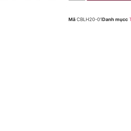
Mã
CBLH20-01
Danh mụcc