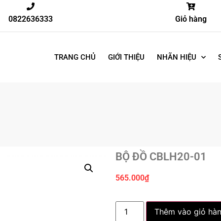
0822636333
Giỏ hàng
TRANG CHỦ
GIỚI THIỆU
NHÃN HIỆU
BỘ ĐỒ CBLH20-01
565.000
₫
Thêm vào giỏ hà