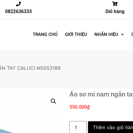
0822636333
Giỏ hàng
TRANG CHỦ
GIỚI THIỆU
NHÃN HIỆU
ẮN TAY CALUCI MSS5318R
Áo sơ mi nam ngắn 
550.000
₫
Thêm vào giỏ hà