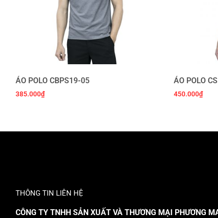
ÁO POLO CBPS19-05
ÁO POLO CS
385.000
₫
450.000
₫
THÔNG TIN LIÊN HỆ
CÔNG TY TNHH SẢN XUẤT VÀ THƯƠNG MẠI PHƯƠNG M