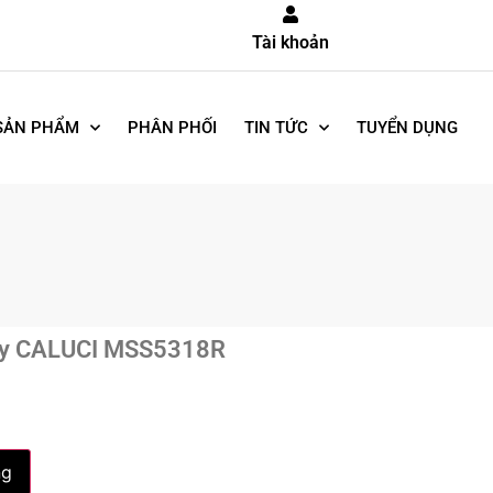
Tài khoản
SẢN PHẨM
PHÂN PHỐI
TIN TỨC
TUYỂN DỤNG
tay CALUCI MSS5318R
ng