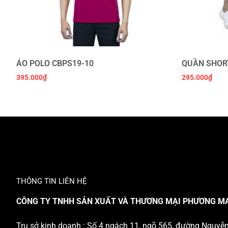
ÁO POLO CBPS19-10
QUẦN SHOR
395.000
₫
295.000
₫
THÔNG TIN LIÊN HỆ
CÔNG TY TNHH SẢN XUẤT VÀ THƯƠNG MẠI PHƯƠNG M
Trụ sở kinh doanh : Số 4 ngách 11, ngõ 565, đường Nguyễ