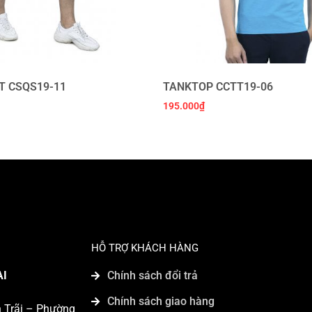
T CSQS19-11
TANKTOP CCTT19-06
195.000
₫
HỖ TRỢ KHÁCH HÀNG
AI
Chính sách đổi trả
Chính sách giao hàng
n Trãi – Phường