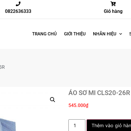
0822636333
Giỏ hàng
TRANG CHỦ
GIỚI THIỆU
NHÃN HIỆU
6R
ÁO SƠ MI CLS20-26R
545.000
₫
Thêm vào giỏ hà