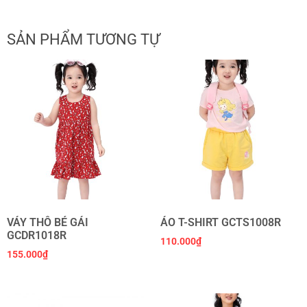
SẢN PHẨM TƯƠNG TỰ
VÁY THÔ BÉ GÁI
ÁO T-SHIRT GCTS1008R
GCDR1018R
110.000
₫
155.000
₫