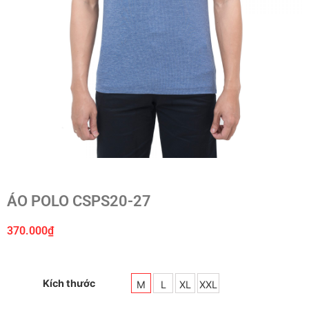
ÁO POLO CSPS20-27
370.000
₫
Kích thước
M
L
XL
XXL