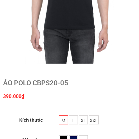
ÁO POLO CBPS20-05
390.000
₫
Kích thước
M
L
XL
XXL