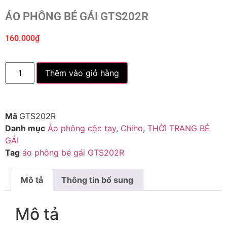
ÁO PHÔNG BÉ GÁI GTS202R
160.000
₫
Thêm vào giỏ hàng
Mã
GTS202R
Danh mục
Áo phông cộc tay
,
Chiho
,
THỜI TRANG BÉ
GÁI
Tag
áo phông bé gái GTS202R
Mô tả
Thông tin bổ sung
Mô tả