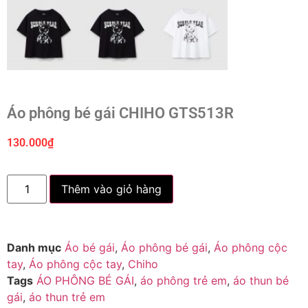
Áo phông bé gái CHIHO GTS513R
130.000
₫
Thêm vào giỏ hàng
Danh mục
Áo bé gái
,
Áo phông bé gái
,
Áo phông cộc
tay
,
Áo phông cộc tay
,
Chiho
Tags
ÁO PHÔNG BÉ GÁI
,
áo phông trẻ em
,
áo thun bé
gái
,
áo thun trẻ em