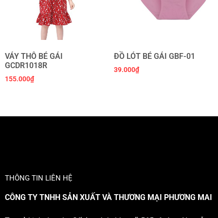
VÁY THÔ BÉ GÁI
ĐỒ LÓT BÉ GÁI GBF-01
GCDR1018R
39.000
₫
155.000
₫
THÔNG TIN LIÊN HỆ
CÔNG TY TNHH SẢN XUẤT VÀ THƯƠNG MẠI PHƯƠNG MAI