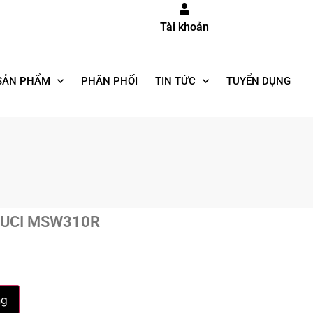
Tài khoản
SẢN PHẨM
PHÂN PHỐI
TIN TỨC
TUYỂN DỤNG
ALUCI MSW310R
ng