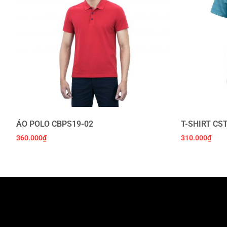
ÁO POLO CBPS19-02
T-SHIRT CS
360.000
₫
310.000
₫