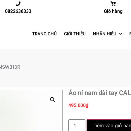
0822636333
Giỏ hàng
TRANG CHỦ
GIỚI THIỆU
NHÃN HIỆU
 MSW310R
Áo nỉ nam dài tay C
495.000
₫
Thêm vào giỏ hà