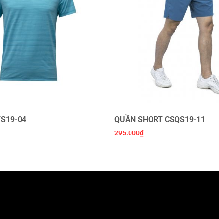
TS19-04
QUẦN SHORT CSQS19-11
295.000
₫