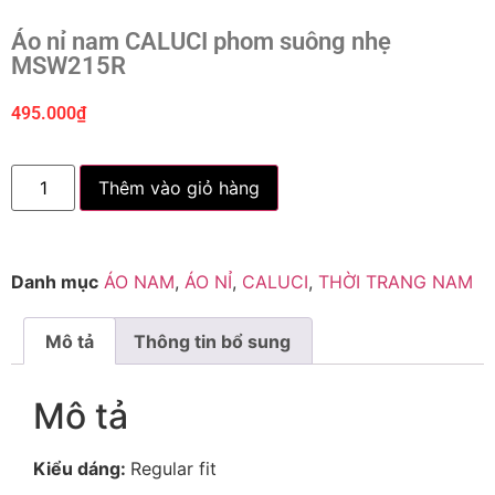
Áo nỉ nam CALUCI phom suông nhẹ
MSW215R
495.000
₫
Thêm vào giỏ hàng
Danh mục
ÁO NAM
,
ÁO NỈ
,
CALUCI
,
THỜI TRANG NAM
Mô tả
Thông tin bổ sung
Mô tả
Kiểu dáng:
Regular fit