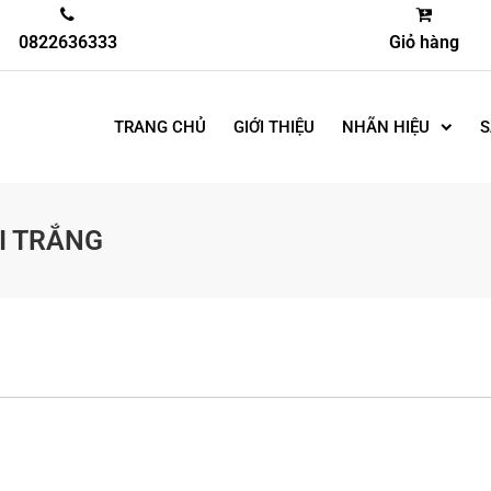
0822636333
Giỏ hàng
TRANG CHỦ
GIỚI THIỆU
NHÃN HIỆU
S
I TRẮNG