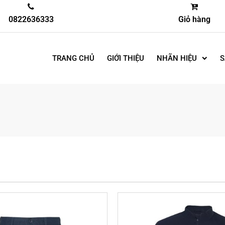
0822636333
Giỏ hàng
TRANG CHỦ
GIỚI THIỆU
NHÃN HIỆU
S