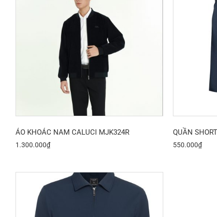
ÁO KHOÁC NAM CALUCI MJK324R
QUẦN SHORT
1.300.000
₫
550.000
₫