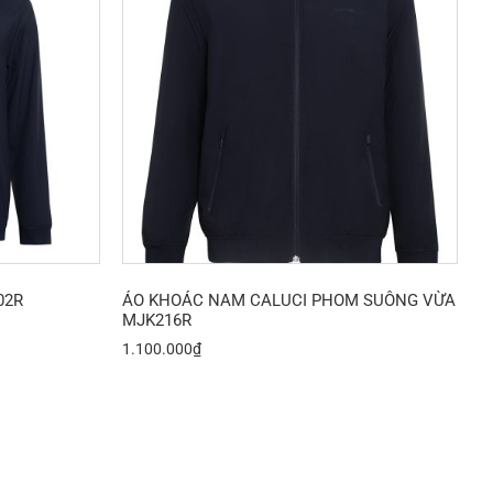
02R
ÁO KHOÁC NAM CALUCI PHOM SUÔNG VỪA
MJK216R
1.100.000
₫