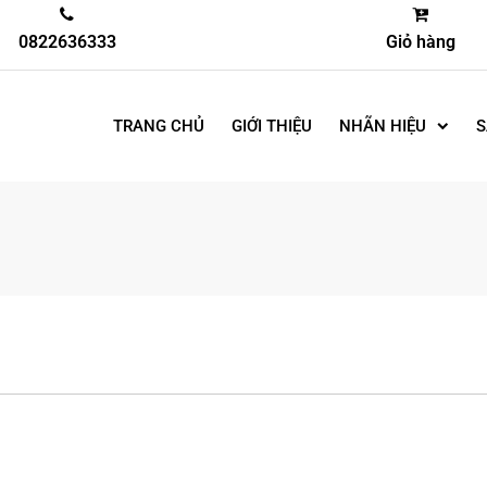
0822636333
Giỏ hàng
TRANG CHỦ
GIỚI THIỆU
NHÃN HIỆU
S