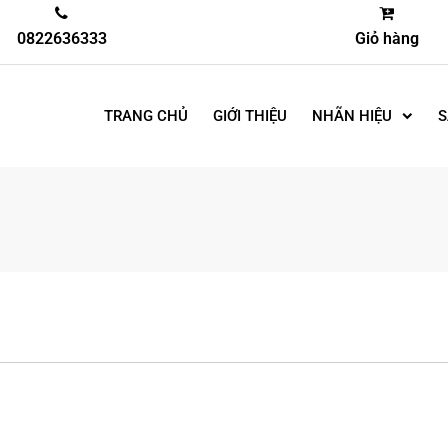
0822636333
Giỏ hàng
TRANG CHỦ
GIỚI THIỆU
NHÃN HIỆU
S