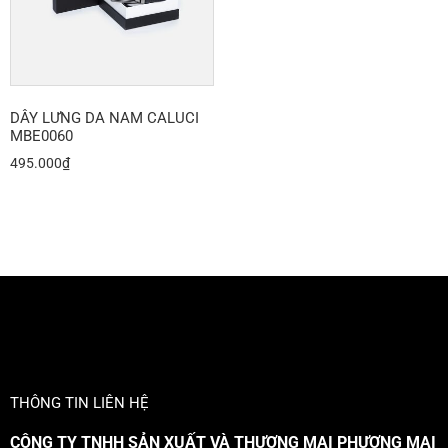
DÂY LƯNG DA NAM CALUCI
MBE0060
495.000
₫
THÔNG TIN LIÊN HỆ
CÔNG TY TNHH SẢN XUẤT VÀ THƯƠNG MẠI PHƯƠNG MAI