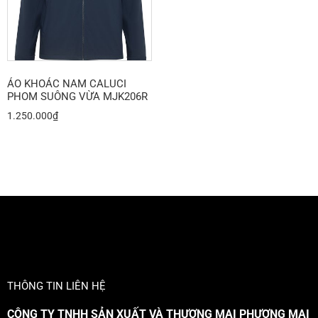
ÁO KHOÁC NAM CALUCI
PHOM SUÔNG VỪA MJK206R
1.250.000
₫
THÔNG TIN LIÊN HỆ
CÔNG TY TNHH SẢN XUẤT VÀ THƯƠNG MẠI PHƯƠNG MAI