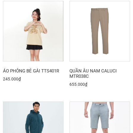
ÁO PHÔNG BÉ GÁI TTS401R
QUẦN ÂU NAM CALUCI
MTR038C
245.000
₫
655.000
₫