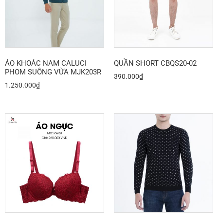
ÁO KHOÁC NAM CALUCI
QUẦN SHORT CBQS20-02
PHOM SUÔNG VỪA MJK203R
390.000
₫
1.250.000
₫