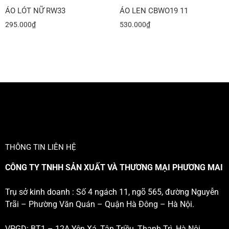
ÁO LÓT NỮ RW33
ÁO LEN CBWO19 11
295.000
₫
530.000
₫
THÔNG TIN LIÊN HỆ
CÔNG TY TNHH SẢN XUẤT VÀ THƯƠNG MẠI PHƯƠNG MAI
Trụ sở kinh doanh : Số 4 ngách 11, ngõ 565, đường Nguyễn
Trãi – Phường Văn Quán – Quận Hà Đông – Hà Nội.
VPGD: BT1 – 12A Yên Xá, Tân Triều, Thanh Trì, Hà Nội